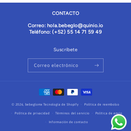
CONTACTO
Correo: hola.bebeglo@quinio.io
Teléfono: (+52) 55 14 71 59 49
Suscríbete
Correo electrónico
Formas
de
© 2026,
bebeglomx
Tecnología de Shopify
pago
Política de reembolso
Política de privacidad
Términos del servicio
Política de envío
Información de contacto