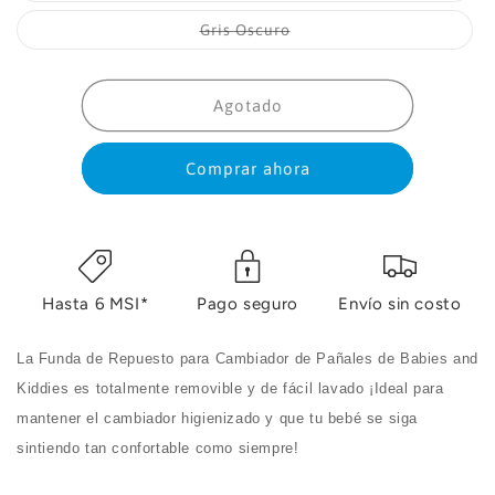
o
no
Variante
Gris Oscuro
disponible
agotada
o
no
disponible
Agotado
Comprar ahora
Hasta 6 MSI*
Pago seguro
Envío sin costo
La Funda de Repuesto para Cambiador de Pañales de Babies and
Kiddies es totalmente removible y de fácil lavado ¡Ideal para
mantener el cambiador higienizado y que tu bebé se siga
sintiendo tan confortable como siempre!