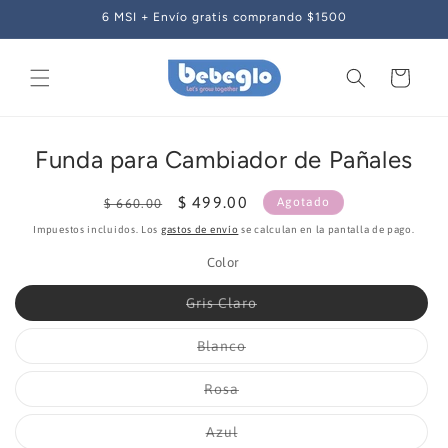
Ir
6 MSI + Envío gratis comprando $1500
directamente
al contenido
Carrito
Ir
directamente
Funda para Cambiador de Pañales
a la
información
Precio
Precio
$ 499.00
del producto
Agotado
$ 660.00
habitual
de
Impuestos incluidos. Los
gastos de envío
se calculan en la pantalla de pago.
oferta
Color
Variante
Gris Claro
agotada
o
no
Variante
Blanco
disponible
agotada
o
no
Variante
Rosa
disponible
agotada
o
no
Variante
Azul
disponible
agotada